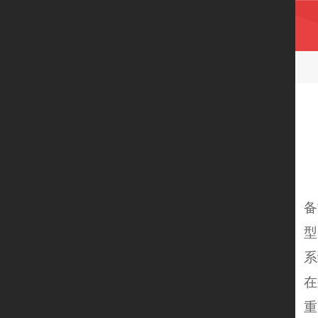
备
型
系
在
重