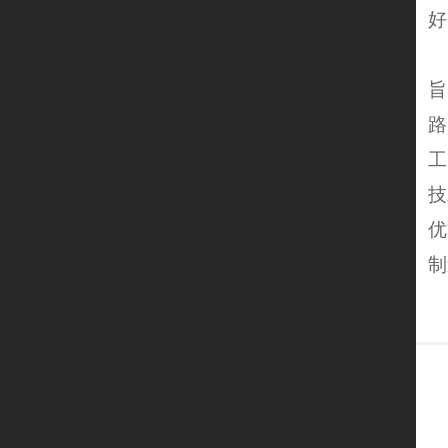
好
优
旨
路
工
技
优
制