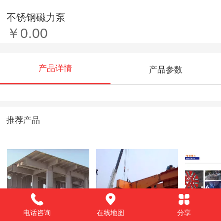
不锈钢磁力泵
￥0.00
产品详情
产品参数
推荐产品
电话咨询
在线地图
分享
冶金、船舶、矿山
公路拆解、运输、
盾构设