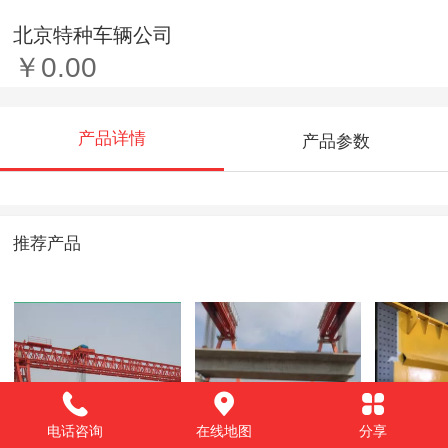
北京特种车辆公司
￥0.00
产品详情
产品参数
推荐产品
电话咨询
在线地图
分享
超大型起重机
铁路制梁、架梁工
代工生