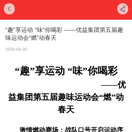
“趣”享运动 “味”你喝彩 ——优益集团第五届趣
味运动会“燃”动春天
2025-04-30
“趣”享运动 “味”你喝彩
——
优
益集团第五届趣味运动会
“燃”动
春天
激情燃动赛场：战队口号开启运动序