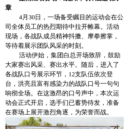
章
4月30日，一场备受瞩目的运动会在公
司全体员工的热烈期待中拉开帷幕。活动
现场，各战队成员精神抖擞
、
摩拳擦掌，
等待着展示团队风采的时刻。
活动伊始，集团白总开场致辞，鼓励
大家赛出风采、赛出水平。随后，进入了
各战队口号展示环节，12支队伍依次登
台，洪亮且富有感染力的战队口号一句句
响彻全场。在这激昂的口号声中，本次运
动会正式开启，选手们已蓄势待发，准备
在赛场上展开激烈角逐，为荣誉而战。